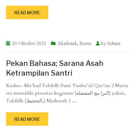
READ MORE
20 Oktober 2021
Akademik
,
Berita
by
Admin
Pekan Bahasa; Sarana Asah
Ketrampilan Santri
Kudus– Ma’had Tahfidh Putri Yanbu’ul Qur’an 2 Muria
ini memiliki prioritas kegiatan (البرا مج المفضلة) yakni,
Tahfidh (التحفيظ,) Madrasah (
…
READ MORE