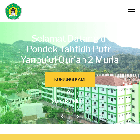
Selamat Datang di
Pondok Tahfidh Putri
Yanbu'ul Qur'an 2 Muria
KUNJUNGI KAMI
or
Studi Banding