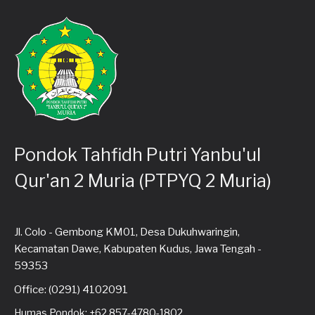
Pondok Tahfidh Putri Yanbu'ul
Qur'an 2 Muria (PTPYQ 2 Muria)
Jl. Colo - Gembong KM01, Desa Dukuhwaringin,
Kecamatan Dawe, Kabupaten Kudus, Jawa Tengah -
59353
Office: (0291) 4102091
Humas Pondok: +62 857-4780-1802