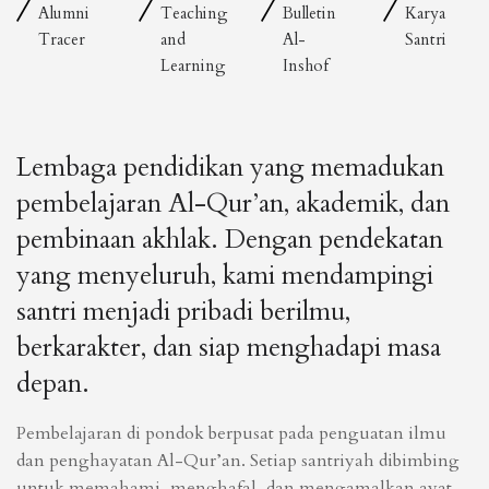
Alumni
Teaching
Bulletin
Karya
Tracer
and
Al-
Santri
Learning
Inshof
Lembaga pendidikan yang memadukan
pembelajaran Al-Qur’an, akademik, dan
pembinaan akhlak. Dengan pendekatan
yang menyeluruh, kami mendampingi
santri menjadi pribadi berilmu,
berkarakter, dan siap menghadapi masa
depan.
Pembelajaran di pondok berpusat pada penguatan ilmu
dan penghayatan Al-Qur’an. Setiap santriyah dibimbing
untuk memahami, menghafal, dan mengamalkan ayat-