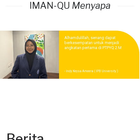
IMAN-QU
Menyapa
Alhamdulillah, senang dapat
berkesempatan untuk menjadi
angkatan pertama di PTPYQ 2 M
- Indy Keysa Ameera ( IPB University )
Berita