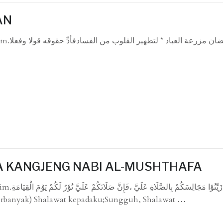
AN
أتى رم
A KANGJENG NABI AL-MUSHTHAFA
زَيِّنُوْا
perbanyak) Shalawat kepadaku;Sungguh, Shalawat
…