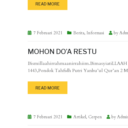
READ MORE
7 Februari 2021
Berita
,
Informasi
by
Adm
MOHON DO’A RESTU
Bismillaahirrahmaanirrahiim.BimasyiatiLLAAH
1443,Pondok Tahfidh Putri Yanbu’ul Qur’an 2
READ MORE
7 Februari 2021
Artikel
,
Cerpen
by
Admi