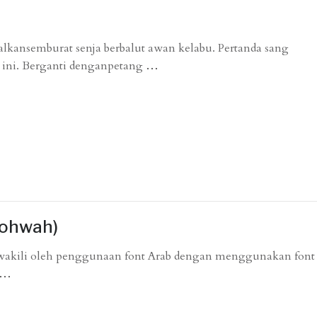
lkansemburat senja berbalut awan kelabu. Pertanda sang
 ini. Berganti denganpetang
…
hohwah)
akili oleh penggunaan font Arab dengan menggunakan font
…