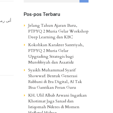
Pos-pos Terbaru
Jelang Tahun Ajaran Baru,
PTPYQ 2 Muria Gelar Workshop
Deep Learning dan KBC
Kokohkan Karakter Santriyah,
PTPYQ 2 Muria Gelar
Upgrading Strategis bagi
Murobbiyah dan Asaatidz
Syaikh Muhammad Syarif
Showwaf: Bentuk Generasi
Rabbani di Era Digital, AI Tak
Bisa Gantikan Peran Guru
KH. Ulil Albab Arwani Ingatkan
Khotimat Jaga Sanad dan
Istiqomah Nderes di Momen
Haflatul Hidzaq