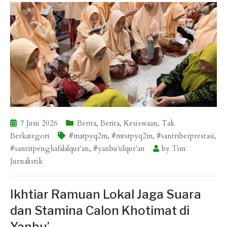
7 Juni 2026
Berita
,
Berita
,
Kesiswaan
,
Tak
Berkategori
#matpyq2m
,
#mtstpyq2m
,
#santriberprestasi
,
#santripenghafalalqur'an
,
#yanbu'ulqur'an
by
Tim
Jurnalistik
Ikhtiar Ramuan Lokal Jaga Suara
dan Stamina Calon Khotimat di
Yanbu’