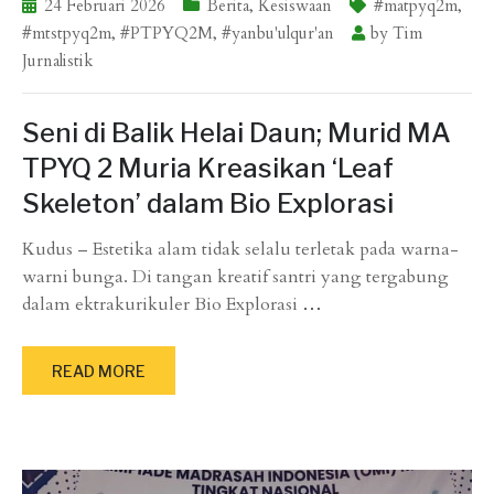
24 Februari 2026
Berita
,
Kesiswaan
#matpyq2m
,
#mtstpyq2m
,
#PTPYQ2M
,
#yanbu'ulqur'an
by
Tim
Jurnalistik
Seni di Balik Helai Daun; Murid MA
TPYQ 2 Muria Kreasikan ‘Leaf
Skeleton’ dalam Bio Explorasi
Kudus – Estetika alam tidak selalu terletak pada warna-
warni bunga. Di tangan kreatif santri yang tergabung
dalam ektrakurikuler Bio Explorasi
…
READ MORE