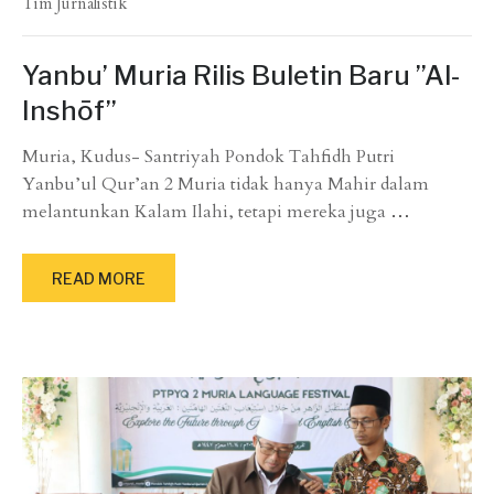
Tim Jurnalistik
Yanbu’ Muria Rilis Buletin Baru ”Al-
Inshōf”
Muria, Kudus- Santriyah Pondok Tahfidh Putri
Yanbu’ul Qur’an 2 Muria tidak hanya Mahir dalam
melantunkan Kalam Ilahi, tetapi mereka juga
…
READ MORE