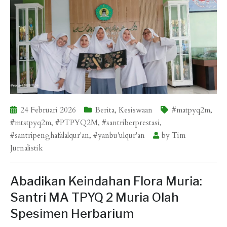
24 Februari 2026
Berita
,
Kesiswaan
#matpyq2m
,
#mtstpyq2m
,
#PTPYQ2M
,
#santriberprestasi
,
#santripenghafalalqur'an
,
#yanbu'ulqur'an
by
Tim
Jurnalistik
Abadikan Keindahan Flora Muria:
Santri MA TPYQ 2 Muria Olah
Spesimen Herbarium