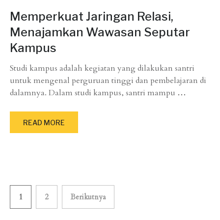
Memperkuat Jaringan Relasi,
Menajamkan Wawasan Seputar
Kampus
Studi kampus adalah kegiatan yang dilakukan santri
untuk mengenal perguruan tinggi dan pembelajaran di
dalamnya. Dalam studi kampus, santri mampu
…
READ MORE
Paginasi
1
2
Berikutnya