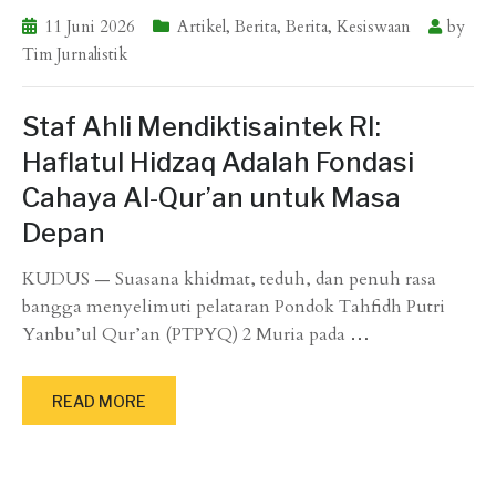
11 Juni 2026
Artikel
,
Berita
,
Berita
,
Kesiswaan
by
Tim Jurnalistik
Staf Ahli Mendiktisaintek RI:
Haflatul Hidzaq Adalah Fondasi
Cahaya Al-Qur’an untuk Masa
Depan
KUDUS — Suasana khidmat, teduh, dan penuh rasa
bangga menyelimuti pelataran Pondok Tahfidh Putri
Yanbu’ul Qur’an (PTPYQ) 2 Muria pada
…
READ MORE