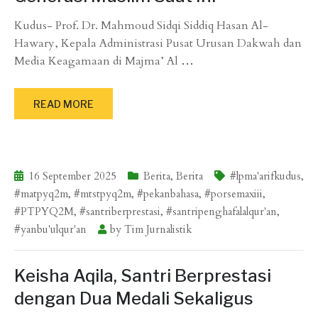
Kudus- Prof. Dr. Mahmoud Sidqi Siddiq Hasan Al-
Hawary, Kepala Administrasi Pusat Urusan Dakwah dan
Media Keagamaan di Majma’ Al
…
READ MORE
16 September 2025
Berita
,
Berita
#lpma'arifkudus
,
#matpyq2m
,
#mtstpyq2m
,
#pekanbahasa
,
#porsemaxiii
,
#PTPYQ2M
,
#santriberprestasi
,
#santripenghafalalqur'an
,
#yanbu'ulqur'an
by
Tim Jurnalistik
Keisha Aqila, Santri Berprestasi
dengan Dua Medali Sekaligus